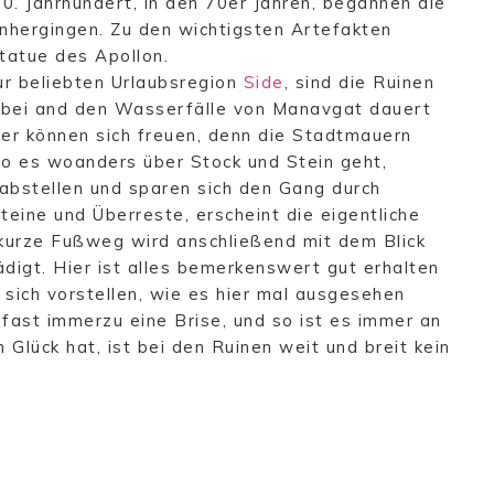
0. Jahrhundert, in den 70er Jahren, begannen die
inhergingen. Zu den wichtigsten Artefakten
tatue des Apollon.
ur beliebten Urlaubsregion
Side
, sind die Ruinen
orbei and den Wasserfälle von Manavgat dauert
her können sich freuen, denn die Stadtmauern
Wo es woanders über Stock und Stein geht,
abstellen und sparen sich den Gang durch
eine und Überreste, erscheint die eigentliche
r kurze Fußweg wird anschließend mit dem Blick
igt. Hier ist alles bemerkenswert gut erhalten
 sich vorstellen, wie es hier mal ausgesehen
ast immerzu eine Brise, und so ist es immer an
lück hat, ist bei den Ruinen weit und breit kein