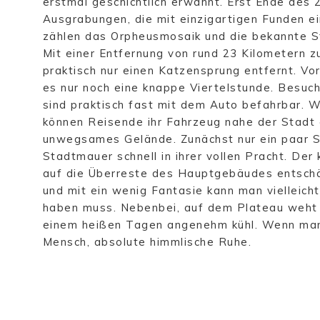
erstmal geschichtlich erwähnt. Erst Ende des 2
Ausgrabungen, die mit einzigartigen Funden e
zählen das Orpheusmosaik und die bekannte S
Mit einer Entfernung von rund 23 Kilometern z
praktisch nur einen Katzensprung entfernt. V
es nur noch eine knappe Viertelstunde. Besuc
sind praktisch fast mit dem Auto befahrbar. 
können Reisende ihr Fahrzeug nahe der Stadt 
unwegsames Gelände. Zunächst nur ein paar St
Stadtmauer schnell in ihrer vollen Pracht. De
auf die Überreste des Hauptgebäudes entschäd
und mit ein wenig Fantasie kann man vielleicht
haben muss. Nebenbei, auf dem Plateau weht f
einem heißen Tagen angenehm kühl. Wenn man G
Mensch, absolute himmlische Ruhe.