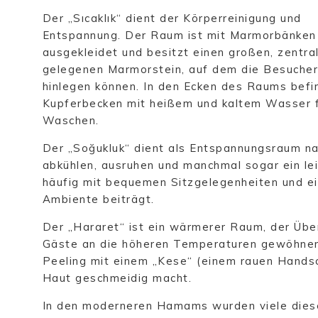
Der „Sıcaklık“ dient der Körperreinigung und
Entspannung. Der Raum ist mit Marmorbänken
ausgekleidet und besitzt einen großen, zentra
gelegenen Marmorstein, auf dem die Besucher
hinlegen können. In den Ecken des Raums befi
Kupferbecken mit heißem und kaltem Wasser 
Waschen.
Der „Soğukluk“ dient als Entspannungsraum n
abkühlen, ausruhen und manchmal sogar ein le
häufig mit bequemen Sitzgelegenheiten und 
Ambiente beiträgt.
Der „Hararet“ ist ein wärmerer Raum, der Über
Gäste an die höheren Temperaturen gewöhnen k
Peeling mit einem „Kese“ (einem rauen Handsch
Haut geschmeidig macht.
In den moderneren Hamams wurden viele dieser