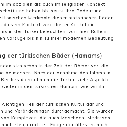
ohl im sozialen als auch im religiösen Kontext
lschaft und haben bis heute ihre Bedeutung
tektonischen Merkmale dieser historischen Bäder
n diesem Kontext wird dieser Artikel die
s in der Türkei beleuchten, von ihrer Rolle in
chen Vorzüge bis hin zu ihrer modernen Bedeutung
ung der türkischen Bäder (Hamams).
nden sich schon in der Zeit der Römer vor, die
ng beimessen. Nach der Annahme des Islams in
 Reiches übernahmen die Türken viele Aspekte
 weiter in den türkischen Hamam, wie wir ihn
ichtigen Teil der türkischen Kultur dar und
nen und Veränderungen durchgemacht. Sie wurden
il von Komplexen, die auch Moscheen, Medresen
nhalteten, errichtet. Einige der ältesten noch