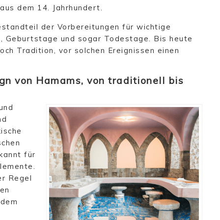
aus dem 14. Jahrhundert.
standteil der Vorbereitungen für wichtige
n, Geburtstage und sogar Todestage. Bis heute
noch Tradition, vor solchen Ereignissen einen
n von Hamams, von traditionell bis
 und
nd
kische
schen
kannt für
Elemente.
er Regel
ßen
 dem