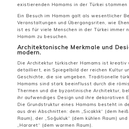
existierenden Hamams in der Türkei stammen 
Ein Besuch im Hamam galt als wesentlicher Be
Veranstaltungen und Übergangsriten, wie Ehe
ist es für viele Menschen in der Türkei immer 
Hamam zu besuchen.
Architektonische Merkmale und Desig
modern.
Die Architektur türkischer Hamams ist kreativ
detailliert, ein Spiegelbild der reichen Kultur u
Geschichte, die sie umgeben. Traditionelle tür
Hamams sind stark beeinflusst durch die römi
Thermen und die byzantinische Architektur, be
ihr aufwendiges Design und ihre dekorativen 
Die Grundstruktur eines Hamams besteht in d
aus drei Abschnitten: dem „Sıcaklık“ (dem hei
Raum), der „Soğukluk“ (dem kühlen Raum) und
„Hararet“ (dem warmen Raum).